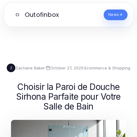
Outofinbox
O
News
Zacharie Baker
·
October 27, 2025
·
Ecommerce & Shopping
Z
Choisir la Paroi de Douche
Sirhona Parfaite pour Votre
Salle de Bain